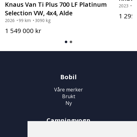
Knaus Van Ti Plus 700 LF Platinum
2023
1
Selection VW, 4x4, Alde
1 295 
2026
99 km
3090 kg
1 549 000 kr
Bobil
Våre merker
Brukt
Ny
Campingvogn
Våre merker