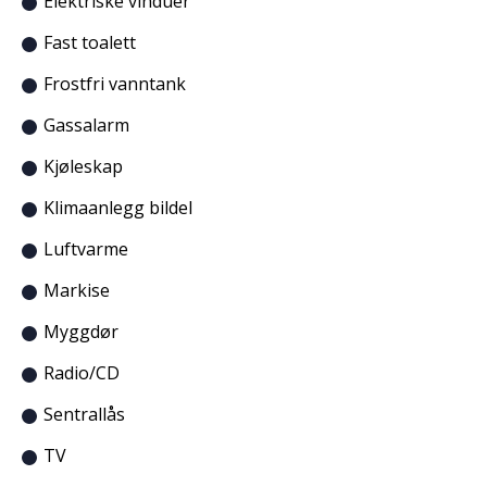
Elektriske vinduer
Fast toalett
Frostfri vanntank
Gassalarm
Kjøleskap
Klimaanlegg bildel
Luftvarme
Markise
Myggdør
Radio/CD
Sentrallås
TV