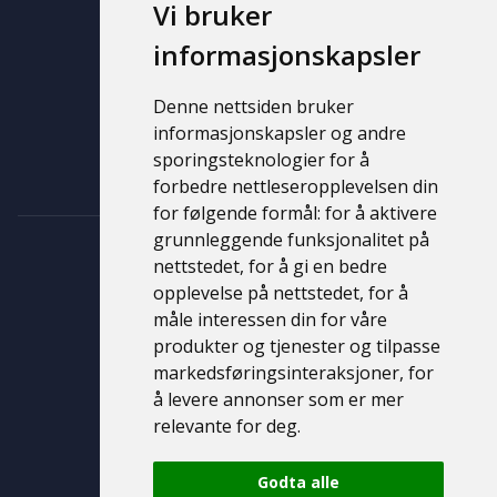
Vi bruker
Brukt
Ny
informasjonskapsler
Support
Denne nettsiden bruker
informasjonskapsler og andre
Kontakt
sporingsteknologier for å
Personvernerklæring
forbedre nettleseropplevelsen din
for følgende formål:
for å aktivere
grunnleggende funksjonalitet på
nettstedet
,
for å gi en bedre
opplevelse på nettstedet
,
for å
måle interessen din for våre
produkter og tjenester og tilpasse
markedsføringsinteraksjoner
,
for
å levere annonser som er mer
© 2026 Bil & Caravan Molde AS
relevante for deg
.
Godta alle