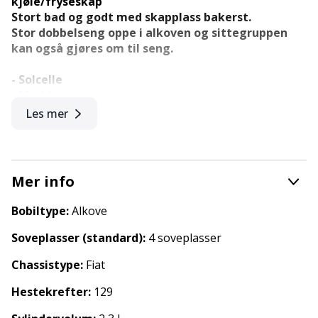
kjøle/fryseskap
Stort bad og godt med skapplass bakerst.
Stor dobbelseng oppe i alkoven og sittegruppen
kan også gjøres om til seng.
- Solcelle
- Markise
- Sykkelstativ
Les mer
- Fukt og gasstest
- Fulgt servicer på bildelen
- Byttet bodelsbatteri 24.03.2025
- Byttet dieselfilter 24.03.2025
Mer info
Bobiltype:
Alkove
Vi kan tilby finansiering om ønskelig.
Soveplasser (standard):
4 soveplasser
Vi er forhandler for Adria, Sunliving, Knaus og
Sunlight for Nordmøre og Romsdal.
Chassistype:
Fiat
Hestekrefter:
129
Det tas forbehold om feil i annonse