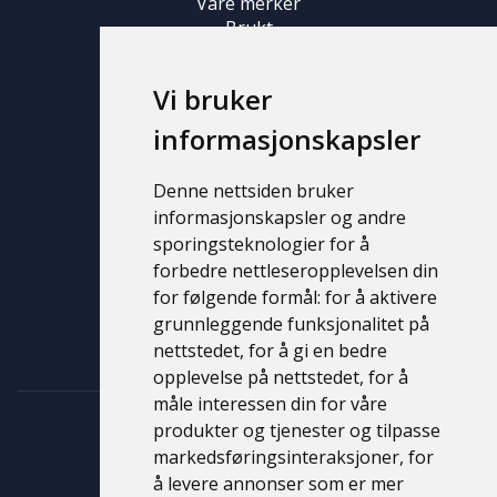
Våre merker
Brukt
Ny
Vi bruker
Campingvogn
informasjonskapsler
Våre merker
Brukt
Denne nettsiden bruker
Ny
informasjonskapsler og andre
sporingsteknologier for å
Support
forbedre nettleseropplevelsen din
for følgende formål:
for å aktivere
Kontakt
grunnleggende funksjonalitet på
Personvernerklæring
nettstedet
,
for å gi en bedre
opplevelse på nettstedet
,
for å
måle interessen din for våre
produkter og tjenester og tilpasse
markedsføringsinteraksjoner
,
for
å levere annonser som er mer