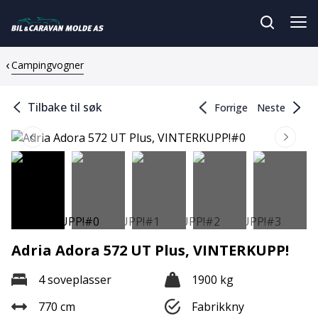
Campingvogner
Tilbake til søk
Forrige
Neste
Adria Adora 572 UT Plus, VINTERKUPP!
4 soveplasser
1900 kg
770 cm
Fabrikkny