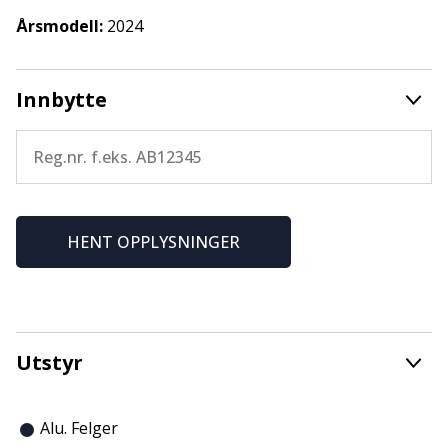
Sunlight for Nordmøre og Romsdal.
Årsmodell:
2024
Det tas forbehold om feil i annonse.
Innbytte
HENT OPPLYSNINGER
Utstyr
Alu. Felger