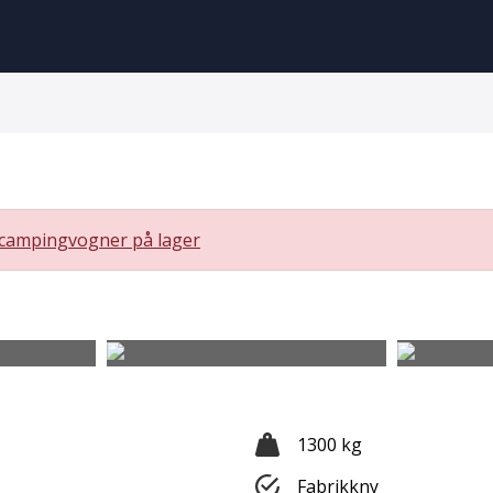
campingvogner på lager
1300 kg
Fabrikkny