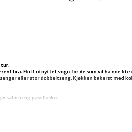
 tur.
ent bra. Flott utnyttet vogn for de som vil ha noe lite 
enger eller stor dobbeltseng. Kjøkken bakerst med kok
 gassalarm og gassflaske.