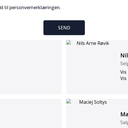
d til
personvernerklæringen
.
SEND
Ni
Sel
Vis
Vis
Ma
Sal