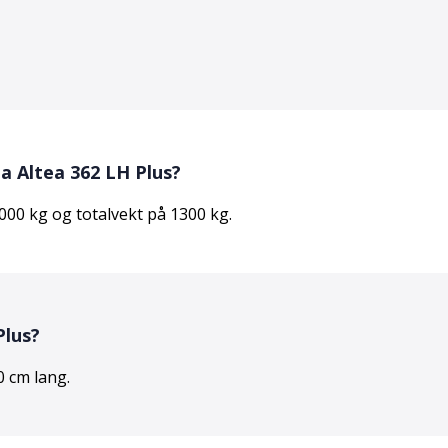
ia Altea 362 LH Plus
?
000
kg og totalvekt på
1300
kg.
Plus
?
0
cm lang.