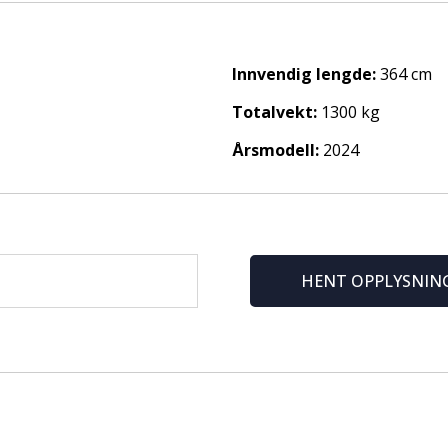
Innvendig lengde:
364 cm
ght for Nordmøre og Romsdal.
Totalvekt:
1300 kg
Årsmodell:
2024
HENT OPPLYSNIN