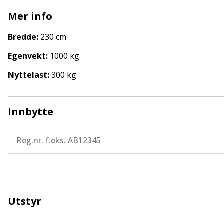
Mer info
Vi kan tilby finansiering om ønskelig.
Bredde:
230 cm
Vi er forhandler for Adria, Knaus, Sunliving og Sunli
Egenvekt:
1000 kg
Det tas forbehold om feil i annonse
Nyttelast:
300 kg
Innbytte
Utstyr