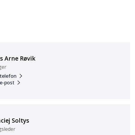
ls Arne Røvik
ger
 telefon
 e-post
ciej Soltys
gsleder