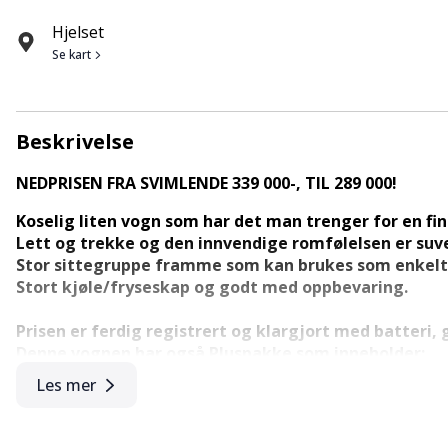
Hjelset
Se kart
Beskrivelse
NEDPRISEN FRA SVIMLENDE 339 000-, TIL 289 000!
Koselig liten vogn som har det man trenger for en fin
Lett og trekke og den innvendige romfølelsen er suver
Stor sittegruppe framme som kan brukes som enkelts
Stort kjøle/fryseskap og godt med oppbevaring.
Prisen er ferdig registrert og klargjort med batteri,
Denne vognen har også Pluspakke som inneholder:
- Tv-holder
Les mer
- Alufelger
- Ultraheat/varme å 230v i tillegg til gass
- Myggnett øvre dør