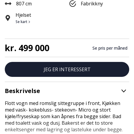
807 cm
Fabrikkny
Hjelset
Se kart
kr. 499 000
Se pris per måned
JEG ER INTERESSERT
Beskrivelse
Flott vogn med romslig sittegruppe i front, Kjøkken
med vask- kokebluss- stekeovn- Micro og stort
kjøle/fryseskap som kan åpnes fra begge sider. Bad
med toalett vask og dusj. Bakerst er det to store
enkeltsenger med lagring og lasteluke under begge.