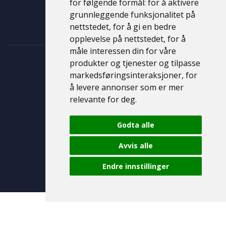
for følgende formål:
for å aktivere
Kontakt
grunnleggende funksjonalitet på
Personvernerklæring
nettstedet
,
for å gi en bedre
opplevelse på nettstedet
,
for å
måle interessen din for våre
produkter og tjenester og tilpasse
markedsføringsinteraksjoner
,
for
å levere annonser som er mer
relevante for deg
.
Godta alle
© 2026 Bil & Caravan Molde AS
Avvis alle
Endre innstillinger
Levert av
TIBE