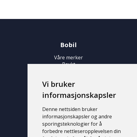
Bobil
Våre merker
Brukt
Ny
Vi bruker
Campingvogn
informasjonskapsler
Våre merker
Brukt
Denne nettsiden bruker
Ny
informasjonskapsler og andre
sporingsteknologier for å
Support
forbedre nettleseropplevelsen din