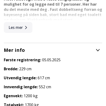
mulighet for og legge ned til 7 personer. Her har
du det meste med deg . Fast dobbeltseng forran og
køyeseng på siden bak, stort bad med eget toalett
og dusjrom. Kjøkkenbenk med stort
kjøle/fryseskap, kokemuligheter og vask på
Les mer
midten og flott sittegruppe på andre siden. Denne
vognen har også truma ultraheat som gjør at du
kan bruke varmen på 220v (strøm) og den har også
elektrisk gulvvarme.
Mer info
Denne vognen har følgende utstyr:
- Truma Aventa Comfort Aircondition
Første registrering:
05.05.2025
- Pluspakke
- Tyngere chassi, 1700kg totalvekt
Bredde:
229 cm
I Plusspakken finnes også feste for tv,
Utvendig lengde:
617 cm
Myggnettsdør, TrumaVent, Ultraheat Batteri, 1
stk gassflaske og gassalarm ligger også i prisen.
Innvendig lengde:
552 cm
Vi kan tilby finansiering om ønskelig.
Egenvekt:
1200 kg
Vi er forhandler for Adria, LMC, Eriba, Knaus og
Totalvekt:
1700 kg