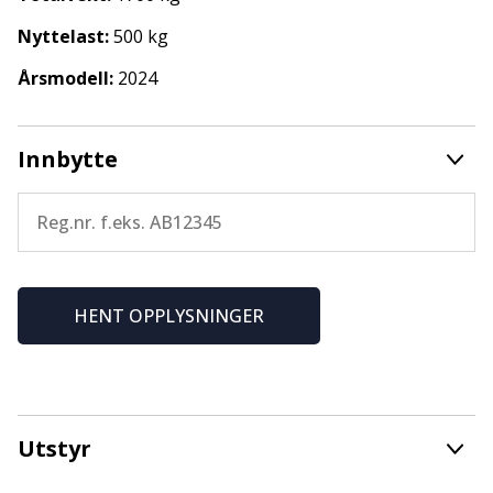
Sunlight for Nordmøre og Romsdal.
Nyttelast:
500 kg
Det tas forbehold om feil i annonse. Med forbehold
Årsmodell:
2024
om feil.
Innbytte
HENT OPPLYSNINGER
Utstyr