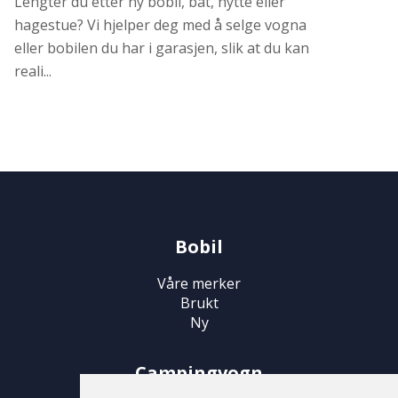
Lengter du etter ny bobil, båt, hytte eller
hagestue? Vi hjelper deg med å selge vogna
eller bobilen du har i garasjen, slik at du kan
reali...
Bobil
Våre merker
Brukt
Ny
Campingvogn