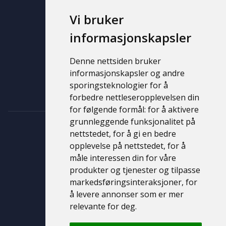
Våre merker
Vi bruker
Brukt
Ny
informasjonskapsler
Support
Denne nettsiden bruker
informasjonskapsler og andre
Kontakt
sporingsteknologier for å
Personvernerklæring
forbedre nettleseropplevelsen din
for følgende formål:
for å aktivere
grunnleggende funksjonalitet på
nettstedet
,
for å gi en bedre
opplevelse på nettstedet
,
for å
måle interessen din for våre
produkter og tjenester og tilpasse
markedsføringsinteraksjoner
,
for
å levere annonser som er mer
© 2026 Bil & Caravan Molde AS
relevante for deg
.