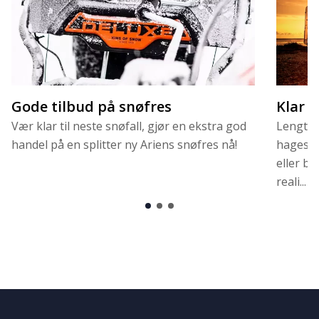
Gode tilbud på snøfres
Klar 
Vær klar til neste snøfall, gjør en ekstra god
Lengter 
handel på en splitter ny Ariens snøfres nå!
hagestu
eller bo
reali...